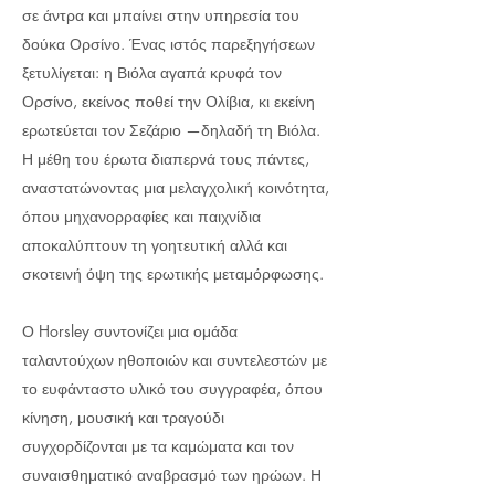
σε άντρα και μπαίνει στην υπηρεσία του
δούκα Ορσίνο. Ένας ιστός παρεξηγήσεων
ξετυλίγεται: η Βιόλα αγαπά κρυφά τον
Ορσίνο, εκείνος ποθεί την Ολίβια, κι εκείνη
ερωτεύεται τον Σεζάριο —δηλαδή τη Βιόλα.
Η μέθη του έρωτα διαπερνά τους πάντες,
αναστατώνοντας μια μελαγχολική κοινότητα,
όπου μηχανορραφίες και παιχνίδια
αποκαλύπτουν τη γοητευτική αλλά και
σκοτεινή όψη της ερωτικής μεταμόρφωσης.
Ο Horsley συντονίζει μια ομάδα
ταλαντούχων ηθοποιών και συντελεστών με
το ευφάνταστο υλικό του συγγραφέα, όπου
κίνηση, μουσική και τραγούδι
συγχορδίζονται με τα καμώματα και τον
συναισθηματικό αναβρασμό των ηρώων. Η