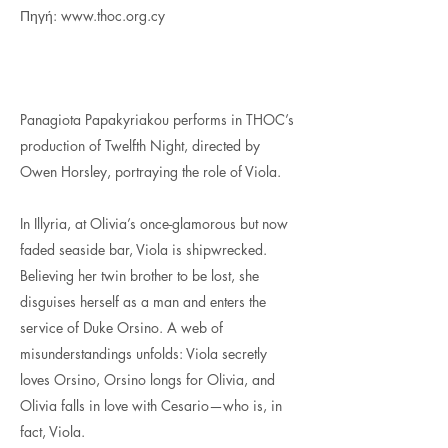
Πηγή:
www.thoc.org.cy
Panagiota Papakyriakou performs in THOC’s
production of Twelfth Night, directed by
Owen Horsley, portraying the role of Viola.
In Illyria, at Olivia’s once-glamorous but now
faded seaside bar, Viola is shipwrecked.
Believing her twin brother to be lost, she
disguises herself as a man and enters the
service of Duke Orsino. A web of
misunderstandings unfolds: Viola secretly
loves Orsino, Orsino longs for Olivia, and
Olivia falls in love with Cesario—who is, in
fact, Viola.